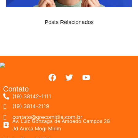
Posts Relacionados
Contato
(19) 38142-1111
(19) 3814-2119
contato@grecomidia.com.br
Av. Luiz Gonzaga de Amoedo Campos 28
Jd Aurea Mogi Mirim