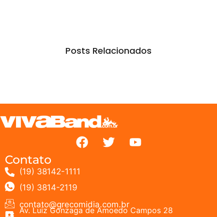
Posts Relacionados
Contato
(19) 38142-1111
(19) 3814-2119
contato@grecomidia.com.br
Av. Luiz Gonzaga de Amoedo Campos 28