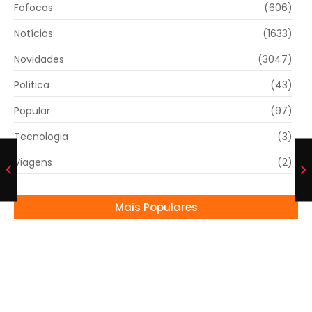
Fofocas
(606)
Notícias
(1633)
Novidades
(3047)
Política
(43)
Popular
(97)
Tecnologia
(3)
Viagens
(2)
Mais Populares
Santa Casa de mogi-Mirim recebe 38 novas
máquinas de hemodiálise
29/06/2026