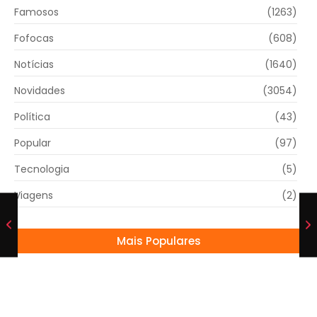
Famosos
(1263)
Fofocas
(608)
Notícias
(1640)
Novidades
(3054)
Política
(43)
Popular
(97)
Tecnologia
(5)
Viagens
(2)
Mais Populares
César Filho sugere às filhas de Silvio Santos