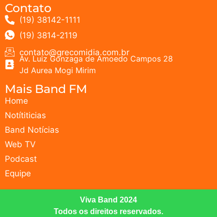
Contato
(19) 38142-1111
(19) 3814-2119
contato@grecomidia.com.br
Av. Luiz Gonzaga de Amoedo Campos 28
Jd Aurea Mogi Mirim
Mais Band FM
Home
Notítiticias
Band Notícias
Web TV
Podcast
Equipe
Viva Band 2024
Todos os direitos reservados.