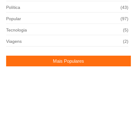
Política
(43)
Popular
(97)
Tecnologia
(5)
Viagens
(2)
Mais Populares
Camilo Reijers é o novo reforço do Grêmio
14/02/2025
Bortoleto aponta déficit de motor na Audi
23/06/2026