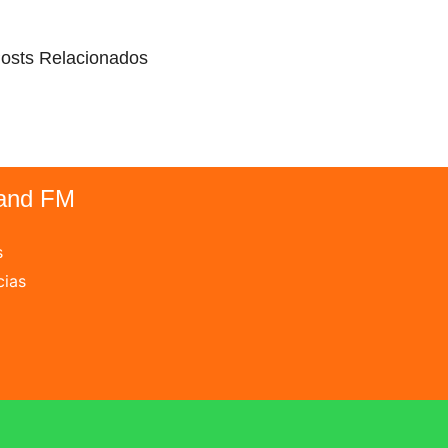
osts Relacionados
and FM
s
cias