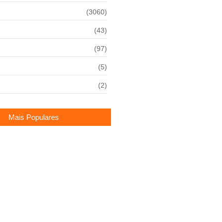
(3060)
(43)
(97)
(5)
(2)
Mais Populares
gida por bastão durante corrida