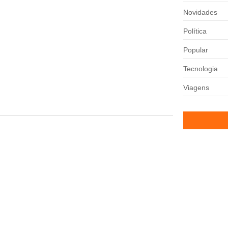
Novidades
Política
 aumentou a pressão sobre...
Popular
Tecnologia
Viagens
Itinerante em comemoração ao Dia dos...
Atleta é atin
07/03/2025