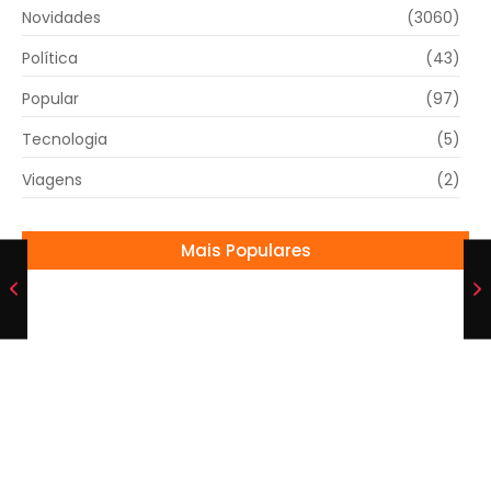
Novidades
(3060)
Política
(43)
Popular
(97)
Tecnologia
(5)
Viagens
(2)
Mais Populares
Convidada Dorme Durante Show de
Gusttavo Lima em Casamento de Éder
Militão e Viraliza
21/07/2025