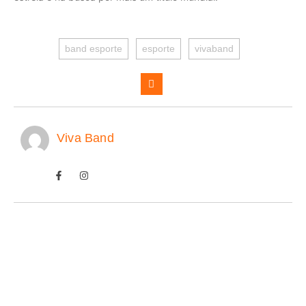
band esporte
esporte
vivaband
Viva Band
IA prevê domínio do Flamengo.
07/08/2026
/