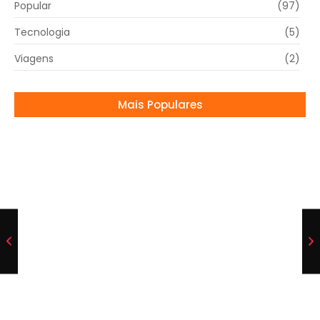
Popular
(97)
Tecnologia
(5)
Viagens
(2)
Mais Populares
A final do Paulistão será entre Corinthians e
Palmeiras! Primeiro jogo no Allianz Parque,
dia 16 de março
12/03/2025
Cruzeiro campeão da Copinha!
27/01/2026