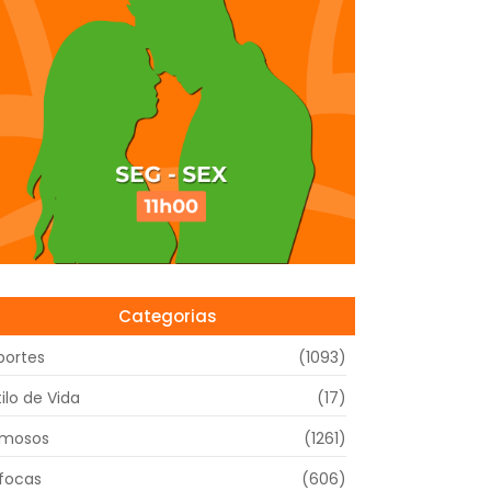
Categorias
portes
(1093)
tilo de Vida
(17)
mosos
(1261)
focas
(606)