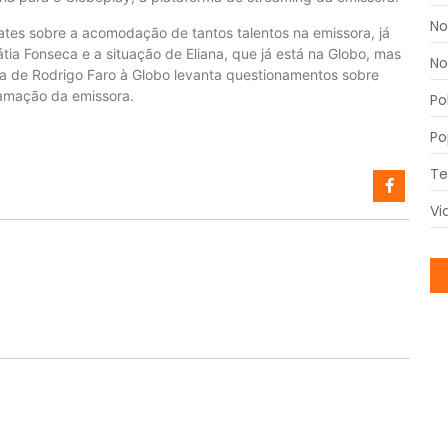
No
es sobre a acomodação de tantos talentos na emissora, já
ia Fonseca e a situação de Eliana, que já está na Globo, mas
No
a de Rodrigo Faro à Globo levanta questionamentos sobre
amação da emissora.
Po
Po
Te
Vi
C
Mi
29