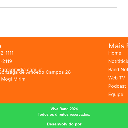
o
Mais
42-1111
Home
4-2119
Notítitici
grecomidia.com.br
Band Not
z Gonzaga de Amoedo Campos 28
Web TV
 Mogi Mirim
Podcast
Equipe
Viva Band 2024
Todos os direitos reservados.
Desenvolvido por