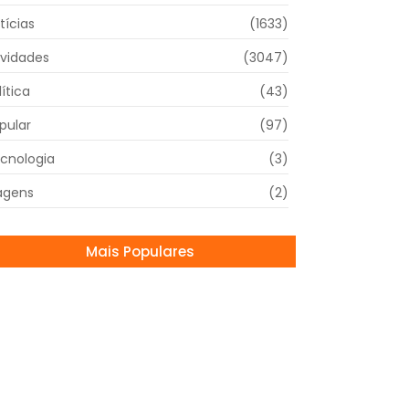
tícias
(1633)
vidades
(3047)
lítica
(43)
pular
(97)
cnologia
(3)
agens
(2)
Mais Populares
ampanha de Doação de Sangue em Mogi
rim
/09/2025