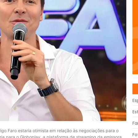
Es
Es
Fa
igo Faro estaria otimista em relação às negociações para o
Fo
eria para o Globoplay, a plataforma de streaming da emissora.