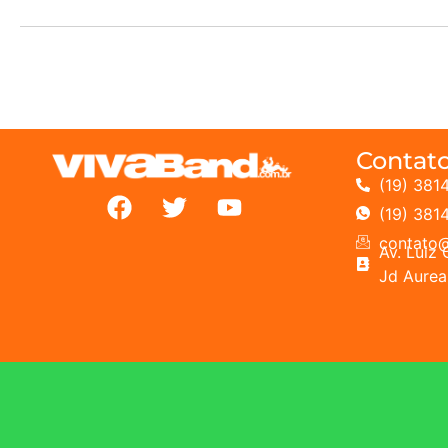
Contat
(19) 381
(19) 381
contato@
Av. Lui
Jd Aurea