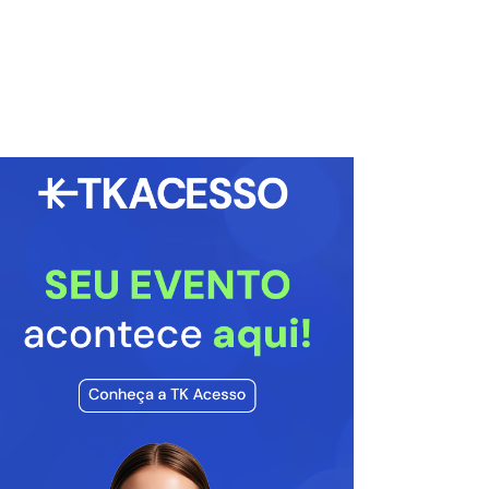
lo reforça relacionamento com Rayane
rais e explica ausência nas redes: “Focado
 nova novela das nove”
/10/2025