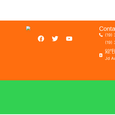
Conta
(19) 
(19)
cont
Av. 
Jd A