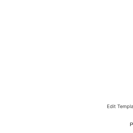
Edit Templ
P