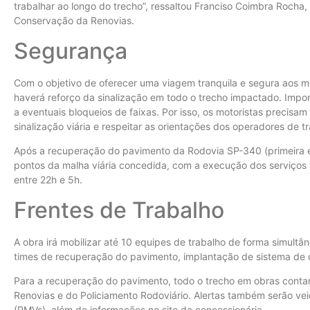
trabalhar ao longo do trecho”, ressaltou Franciso Coimbra Rocha
Conservação da Renovias.
Segurança
Com o objetivo de oferecer uma viagem tranquila e segura aos m
haverá reforço da sinalização em todo o trecho impactado. Impor
a eventuais bloqueios de faixas. Por isso, os motoristas precisam
sinalização viária e respeitar as orientações dos operadores de t
Após a recuperação do pavimento da Rodovia SP-340 (primeira e
pontos da malha viária concedida, com a execução dos serviços t
entre 22h e 5h.
Frentes de Trabalho
A obra irá mobilizar até 10 equipes de trabalho de forma simult
times de recuperação do pavimento, implantação de sistema de d
Para a recuperação do pavimento, todo o trecho em obras contar
Renovias e do Policiamento Rodoviário. Alertas também serão ve
(PMVs), além de informações no site da concessionária.