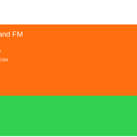
and FM
s
cias