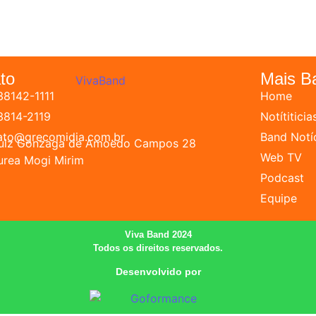
to
Mais B
38142-1111
Home
 3814-2119
Notítiticia
ato@grecomidia.com.br
Band Notí
Luiz Gonzaga de Amoedo Campos 28
Web TV
urea Mogi Mirim
Podcast
Equipe
Viva Band 2024
Todos os direitos reservados.
Desenvolvido por