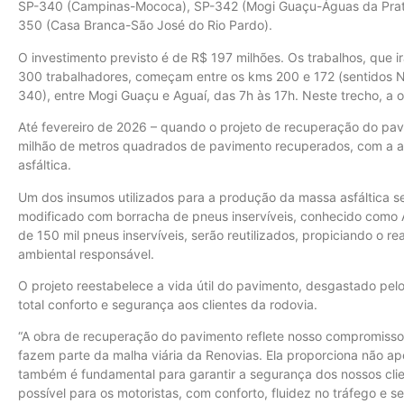
SP-340 (Campinas-Mococa), SP-342 (Mogi Guaçu-Águas da Prata
350 (Casa Branca-São José do Rio Pardo).
O investimento previsto é de R$ 197 milhões. Os trabalhos, que i
300 trabalhadores, começam entre os kms 200 e 172 (sentidos N
340), entre Mogi Guaçu e Aguaí, das 7h às 17h. Neste trecho, a o
Até fevereiro de 2026 – quando o projeto de recuperação do pav
milhão de metros quadrados de pavimento recuperados, com a a
asfáltica.
Um dos insumos utilizados para a produção da massa asfáltica se
modificado com borracha de pneus inservíveis, conhecido como 
de 150 mil pneus inservíveis, serão reutilizados, propiciando o 
ambiental responsável.
O projeto reestabelece a vida útil do pavimento, desgastado pelo
total conforto e segurança aos clientes da rodovia.
“A obra de recuperação do pavimento reflete nosso compromisso
fazem parte da malha viária da Renovias. Ela proporciona não a
também é fundamental para garantir a segurança dos nossos clie
possível para os motoristas, com conforto, fluidez no tráfego e 