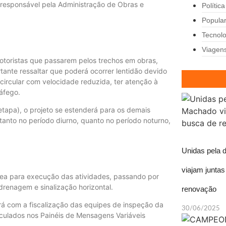
, responsável pela Administração de Obras e
Política
Popula
Tecnolo
Viagen
otoristas que passarem pelos trechos em obras,
tante ressaltar que poderá ocorrer lentidão devido
 circular com velocidade reduzida, ter atenção à
ráfego.
tapa), o projeto se estenderá para os demais
anto no período diurno, quanto no período noturno,
Unidas pela 
viajam junta
ânea para execução das atividades, passando por
renagem e sinalização horizontal.
renovação
á com a fiscalização das equipes de inspeção da
30/06/2025
iculados nos Painéis de Mensagens Variáveis