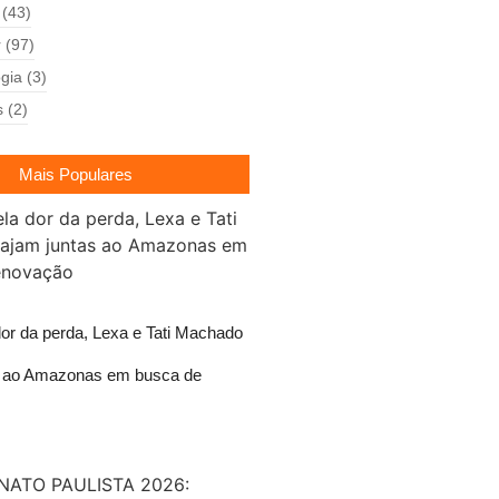
(43)
r
(97)
gia
(3)
s
(2)
Mais Populares
dor da perda, Lexa e Tati Machado
s ao Amazonas em busca de