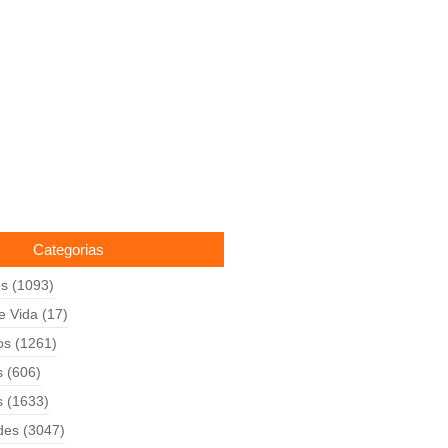
Categorias
es
(1093)
de Vida
(17)
os
(1261)
s
(606)
s
(1633)
des
(3047)