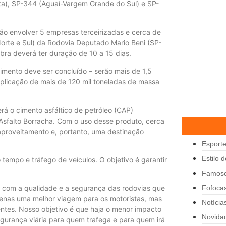
), SP-344 (Aguaí-Vargem Grande do Sul) e SP-
rão envolver 5 empresas terceirizadas e cerca de
orte e Sul) da Rodovia Deputado Mario Beni (SP-
bra deverá ter duração de 10 a 15 dias.
imento deve ser concluído – serão mais de 1,5
plicação de mais de 120 mil toneladas de massa
rá o cimento asfáltico de petróleo (CAP)
Asfalto Borracha. Com o uso desse produto, cerca
reaproveitamento e, portanto, uma destinação
Esport
Estilo 
 tempo e tráfego de veículos. O objetivo é garantir
Famos
Fofoca
 com a qualidade e a segurança das rodovias que
penas uma melhor viagem para os motoristas, mas
Notícia
ntes. Nosso objetivo é que haja o menor impacto
Novida
segurança viária para quem trafega e para quem irá