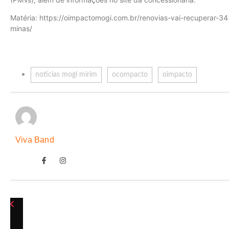
Matéria: https://oimpactomogi.com.br/renovias-vai-recuperar-
minas/
noticias mogi mirim
ocompacto
oimpacto
Viva Band