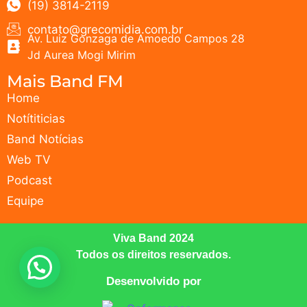
(19) 3814-2119
contato@grecomidia.com.br
Av. Luiz Gonzaga de Amoedo Campos 28
Jd Aurea Mogi Mirim
Mais Band FM
Home
Notítiticias
Band Notícias
Web TV
Podcast
Equipe
Viva Band 2024
Todos os direitos reservados.
Desenvolvido por