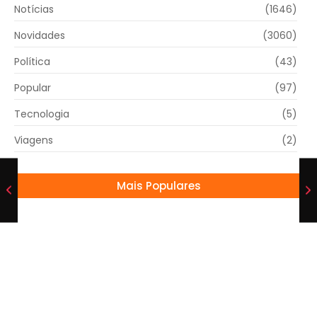
Notícias
(1646)
Novidades
(3060)
Política
(43)
Popular
(97)
Tecnologia
(5)
Viagens
(2)
Mais Populares
Giovanna Lancellotti se casa com Gabriel
David em cerimônia no Cristo Redentor
23/06/2025