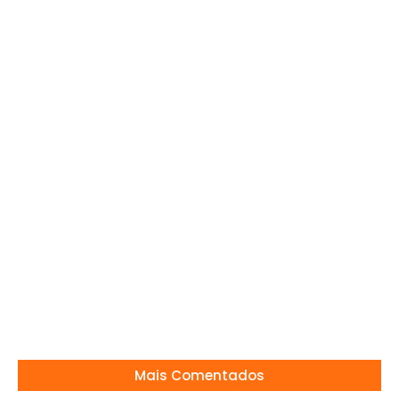
PRIMEIRO PAREDÃO DO BBB26: DISPUTA
APERTADA E CLIMA DE GUERRA
20/01/2026
“Carolina Dieckmann + Globo: mistério agita
fãs!
29/04/2026
Show do Zé Ramalho no Clube Mogiano em
Mogi Mirim
06/07/2024
Mais Comentados