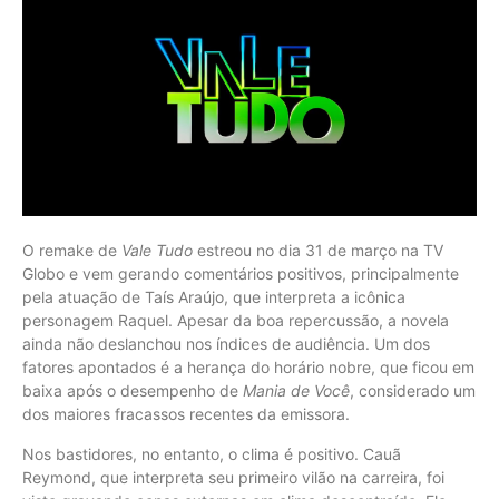
O remake de
Vale Tudo
estreou no dia 31 de março na TV
Globo e vem gerando comentários positivos, principalmente
pela atuação de Taís Araújo, que interpreta a icônica
personagem Raquel. Apesar da boa repercussão, a novela
ainda não deslanchou nos índices de audiência. Um dos
fatores apontados é a herança do horário nobre, que ficou em
baixa após o desempenho de
Mania de Você
, considerado um
dos maiores fracassos recentes da emissora.
Nos bastidores, no entanto, o clima é positivo. Cauã
Reymond, que interpreta seu primeiro vilão na carreira, foi