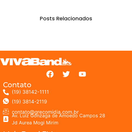
Posts Relacionados
Contato
(19) 38142-1111
(19) 3814-2119
contato@grecomidia.com.br
Av. Luiz Gonzaga de Amoedo Campos 28
Jd Aurea Mogi Mirim