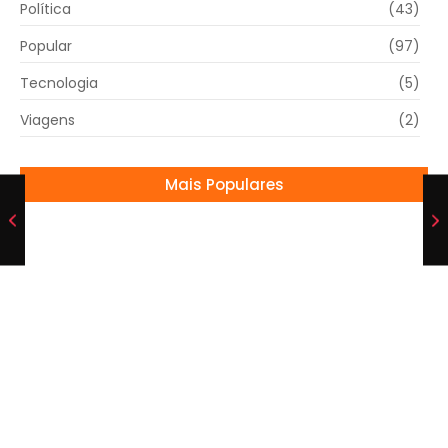
Política
(43)
Popular
(97)
Tecnologia
(5)
Viagens
(2)
Mais Populares
Globo Aposta em Doramas e Dramaturgia
Nacional para o Fim de Tarde
15/07/2025
HENRIQUE É DETONADO NA WEB
28/05/2026