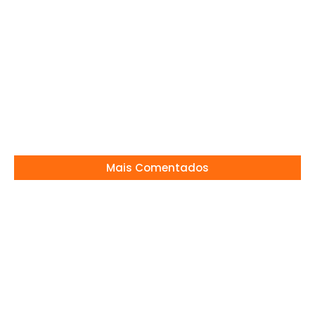
Preta Gil Morre Após Luta Contra o Câncer
21/07/2025
Dudu campeão e “novo Gugu”?
19/12/2025
Mais Comentados
Viih Tube lança reality e dá o que falar!
03/07/2026