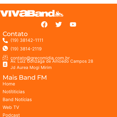
Contato
(19) 38142-1111
(19) 3814-2119
contato@grecomidia.com.br
Av. Luiz Gonzaga de Amoedo Campos 28
Jd Aurea Mogi Mirim
Mais Band FM
Home
Notítiticias
Band Notícias
Web TV
Podcast