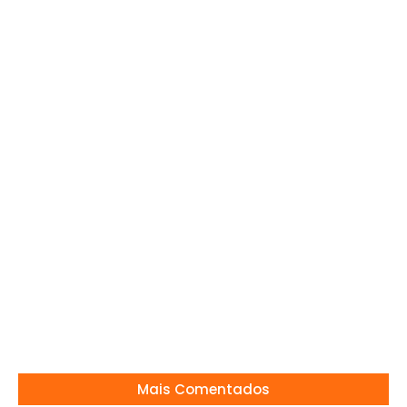
Saiba como esta os jogos do Campeonato
Brasileiro
07/08/2024
“Fátima Bernardes, Brad Pitt e o golpe da
vez”
06/01/2026
Escolas municipais de Mogi-Guaçu em
manutenção nas férias
23/01/2026
Mais Comentados