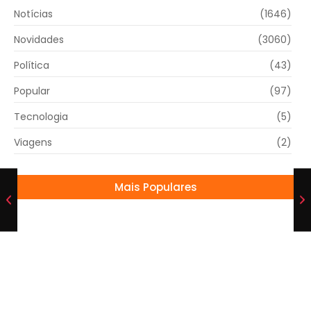
Notícias
(1646)
Novidades
(3060)
Política
(43)
Popular
(97)
Tecnologia
(5)
Viagens
(2)
Mais Populares
Gusttavo Lima fala sobre polêmica de seu
filho dirigir aos 7 anos
16/07/2024