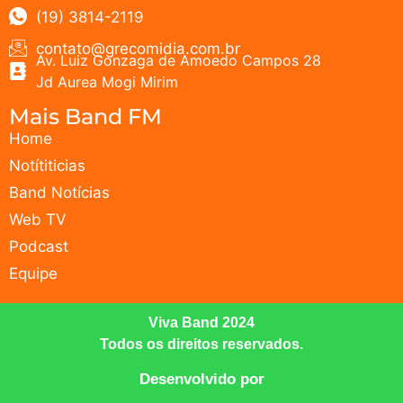
(19) 3814-2119
contato@grecomidia.com.br
Av. Luiz Gonzaga de Amoedo Campos 28
Jd Aurea Mogi Mirim
Mais Band FM
Home
Notítiticias
Band Notícias
Web TV
Podcast
Equipe
Viva Band 2024
Todos os direitos reservados.
Desenvolvido por