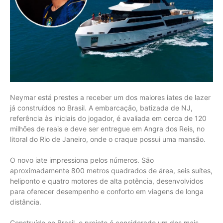
Neymar está prestes a receber um dos maiores iates de lazer
já construídos no Brasil. A embarcação, batizada de NJ,
referência às iniciais do jogador, é avaliada em cerca de 120
milhões de reais e deve ser entregue em Angra dos Reis, no
litoral do Rio de Janeiro, onde o craque possui uma mansão.
O novo iate impressiona pelos números. São
aproximadamente 800 metros quadrados de área, seis suítes,
heliponto e quatro motores de alta potência, desenvolvidos
para oferecer desempenho e conforto em viagens de longa
distância.
Construído no Brasil, o projeto é considerado um dos mais