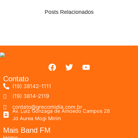
Posts Relacionados
Contato
(19) 38142-1111
(19) 3814-2119
contato@grecomidia.com.br
Av. Luiz Gonzaga de Amoedo Campos 28
Jd Aurea Mogi Mirim
Mais Band FM
Home