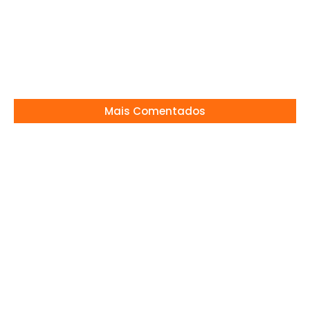
Renata Vasconcellos pode deixar o Jornal
Nacional?
14/07/2026
Mais Comentados
Virgínia chocou com coleira do Vini!
04/02/2026
Jaqueta “intacta” do Dinho choca família
dos Mamonas após 30 anos
26/02/2026