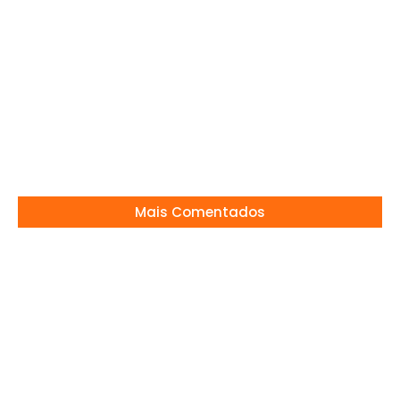
Oscar
20/02/2026
Zezé di Camargo da presente milionário
para Wanessa Camargo
01/08/2024
Mais Comentados
Ana Castela Estrela de Novela e Show
Emocionante no Barretão!
26/08/2025