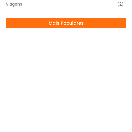
Viagens
(2)
Mais Populares
Neymar, provocação e vidente: bastidores
agitam a Seleção
30/06/2026
Gracyanne Barbosa comenta mudanças no
corpo após participação no BBB 25
08/04/2025
São Paulo ainda não definiu rescisão de