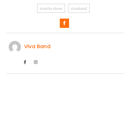
manha show
vivaband
Viva Band
Palmeiras tem baixas para decisão com o
Fortaleza
05/08/2026
/