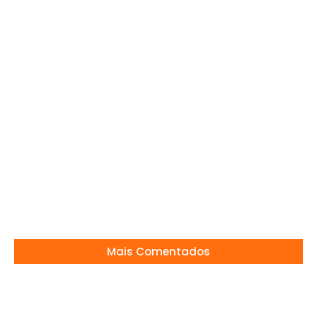
financeiras para a Copa do Brasil deste ano
13/02/2025
IPTU 2026: vence em 27 de fevereiro Mogi-
Guaçu
16/02/2026
Bastidores de “Beleza Fatal”: A Preparação
para Cenas de Intimidade
13/03/2025
Mais Comentados