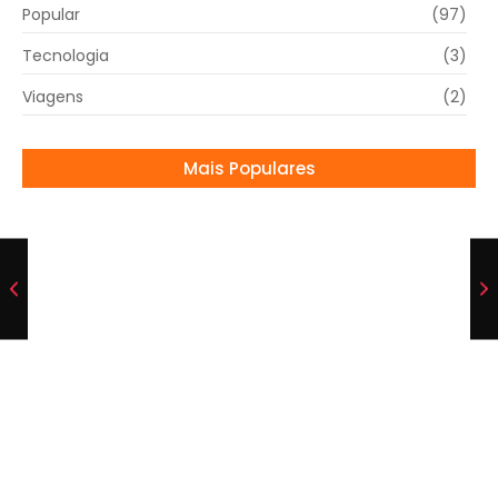
Popular
(97)
Tecnologia
(3)
Viagens
(2)
Mais Populares
Pai de Neymar rebate críticas e defende filho
sobre histórico de lesões: “Ele se machucou
jogando futebol, não poker”
18/06/2025
CBF estabeleceu os valores das cotas