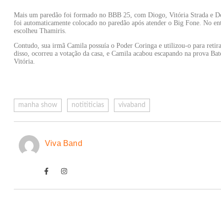
Mais um paredão foi formado no BBB 25, com Diogo, Vitória Strada e Don
foi automaticamente colocado no paredão após atender o Big Fone. No enta
escolheu Thamiris.
Contudo, sua irmã Camila possuía o Poder Coringa e utilizou-o para reti
disso, ocorreu a votação da casa, e Camila acabou escapando na prova Bate
Vitória.
manha show
notititicias
vivaband
Viva Band