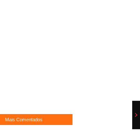
de Futsal começa segunda-feira
fica em 2° lugar no arremesso de
mpico
ttan revela mudanças em sua
infecção bacteriana
ealiza neste domingo o Grande
ustria, casa da Red Bull
Mais Comentados