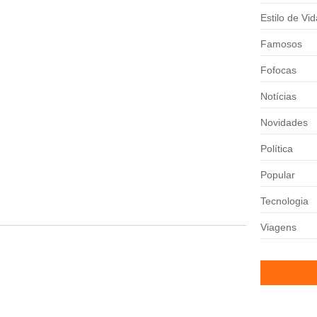
Estilo de Vid
Famosos
atenção dos torcedores ao simular...
Fofocas
Notícias
Novidades
aumentou a pressão sobre...
Política
Popular
tinerante em comemoração ao Dia dos...
Tecnologia
Viagens