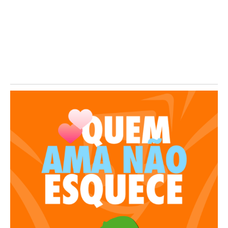
FeirArte celebra o Dia dos Pais em Mogi
Guaçu
07/08/2026
/
Mogi Guaçu recebe neste sábado uma edição especial da FeirArte
Itinerante em comemoração ao Dia dos...