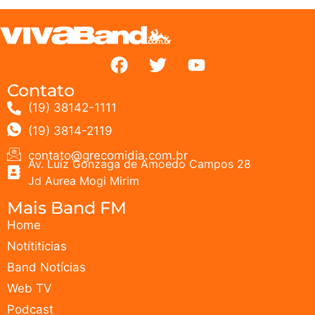
Contato
(19) 38142-1111
(19) 3814-2119
contato@grecomidia.com.br
Av. Luiz Gonzaga de Amoedo Campos 28
Jd Aurea Mogi Mirim
Mais Band FM
Home
Notítiticias
Band Notícias
Web TV
Podcast