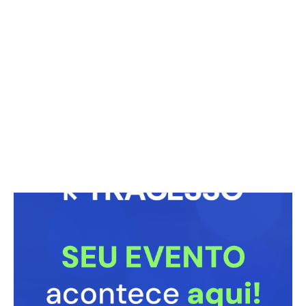
Graciane Barbosa impressiona ao eliminar 11
quilos para a Dança dos Famosos
12/09/2025
Graciane troca o Carnaval por Maldivas
17/02/2026