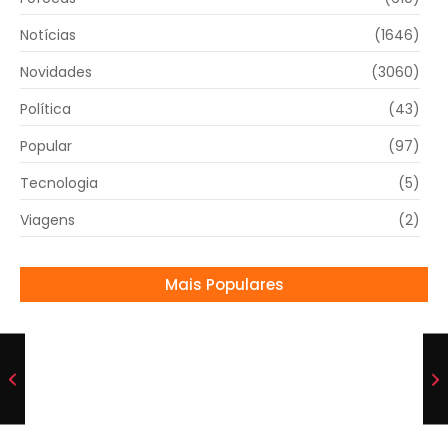
Notícias
(1646)
Novidades
(3060)
Política
(43)
Popular
(97)
Tecnologia
(5)
Viagens
(2)
Mais Populares
Italiano Jannik Sinner Lidera Ranking da ATP;
João Fonseca Ascende no Tênis Masculino
22/07/2025