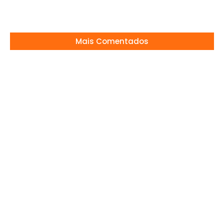
12/02/2025
Mais Comentados
Marido de Viviane Araújo busca atriz após
gravação com Belo e vira assunto
14/01/2026
Neymar Jr. e Bruna Biancardi anunciam que
esperam mais uma menina!
16/06/2026