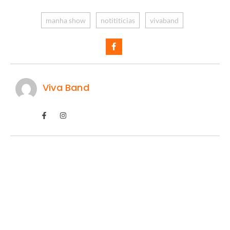
manha show
notititicias
vivaband
Viva Band
IA prevê domínio do Flamengo.
07/08/2026
/
Uma projeção feita com o auxílio de inteligência artificial chamou
a atenção dos torcedores ao simular...