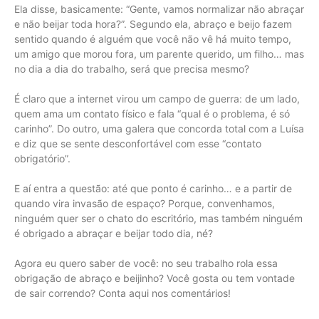
Ela disse, basicamente: “Gente, vamos normalizar não abraçar
e não beijar toda hora?”. Segundo ela, abraço e beijo fazem
sentido quando é alguém que você não vê há muito tempo,
um amigo que morou fora, um parente querido, um filho… mas
no dia a dia do trabalho, será que precisa mesmo?
É claro que a internet virou um campo de guerra: de um lado,
quem ama um contato físico e fala “qual é o problema, é só
carinho”. Do outro, uma galera que concorda total com a Luísa
e diz que se sente desconfortável com esse “contato
obrigatório”.
E aí entra a questão: até que ponto é carinho… e a partir de
quando vira invasão de espaço? Porque, convenhamos,
ninguém quer ser o chato do escritório, mas também ninguém
é obrigado a abraçar e beijar todo dia, né?
Agora eu quero saber de você: no seu trabalho rola essa
obrigação de abraço e beijinho? Você gosta ou tem vontade
de sair correndo? Conta aqui nos comentários!