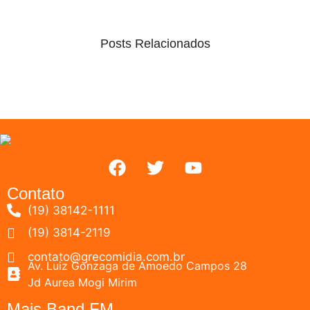
Posts Relacionados
Contato
(19) 38142-1111
(19) 3814-2119
contato@grecomidia.com.br
Av. Luiz Gonzaga de Amoedo Campos 28
Jd Aurea Mogi Mirim
Mais Band FM