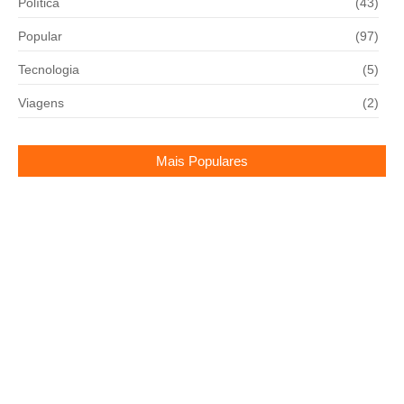
Política
(43)
Popular
(97)
Tecnologia
(5)
Viagens
(2)
Mais Populares
A estreia da professora Cátia da Silva na seleção
brasileira de tênis de mesa paralímpico
01/05/2026
Rodrigo Faro Pode Estar a Caminho da Globo
para Projeto no Globoplay