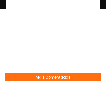
Rodrigo Faro Pode Estar a Caminho da Globo
para Projeto no Globoplay
23/07/2025
Mais Comentados