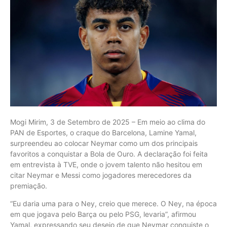
Mogi Mirim, 3 de Setembro de 2025 – Em meio ao clima do
PAN de Esportes, o craque do Barcelona, Lamine Yamal,
surpreendeu ao colocar Neymar como um dos principais
favoritos a conquistar a Bola de Ouro. A declaração foi feita
em entrevista à TVE, onde o jovem talento não hesitou em
citar Neymar e Messi como jogadores merecedores da
premiação.
“Eu daria uma para o Ney, creio que merece. O Ney, na época
em que jogava pelo Barça ou pelo PSG, levaria”, afirmou
Yamal, expressando seu desejo de que Neymar conquiste o