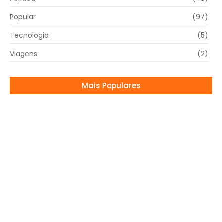
Popular
(97)
Tecnologia
(5)
Viagens
(2)
Mais Populares
SUAS bate 30 mil atendimentos em Mogi
Guaçu!
08/12/2025