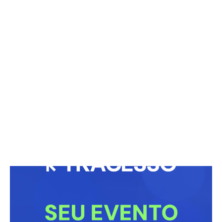
Belo 52: festa, presente curioso e novela
agitada
23/04/2026