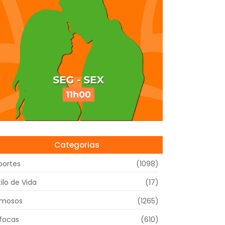
Categorias
portes
(1098)
tilo de Vida
(17)
mosos
(1265)
focas
(610)