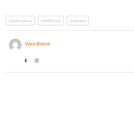
manha show
notititicias
vivaband
Viva Band