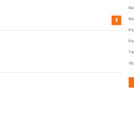
No
No
Po
Po
Te
Vi
Fó
Em
Im