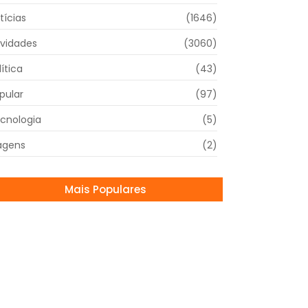
tícias
(1646)
vidades
(3060)
lítica
(43)
pular
(97)
cnologia
(5)
agens
(2)
Mais Populares
rmula 1 retorna com o Grande Prêmio da
ília-Romanha neste fim de semana em
ola