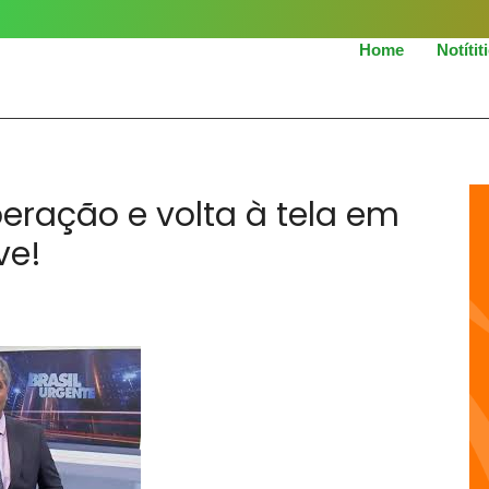
Home
Notítit
eração e volta à tela em
ve!