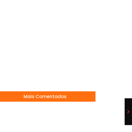
/05/2025
TERNACIONAL CONTRA O RELÓGIO!
/11/2025
ola Oliveira ganhou 12 MIL rosas de
presário misterioso!
/01/2026
an Santana vai ser pai de uma menina
/09/2024
Mais Comentados
STA DA FILHA MARIA ALICE REACENDE
UMORES