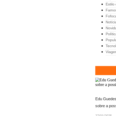
Estilo
Famo
Fofoc
Notíci
Novid
Políti
Popul
Tecno
Viage
Edu Guedes 
sobre a poss
27/01/2025