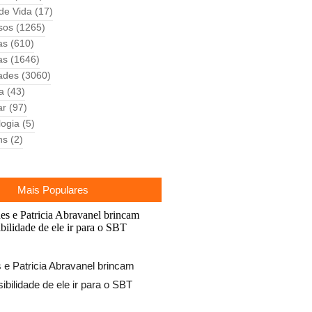
 de Vida
(17)
sos
(1265)
as
(610)
as
(1646)
ades
(3060)
ca
(43)
ar
(97)
logia
(5)
ns
(2)
Mais Populares
e Patricia Abravanel brincam
ibilidade de ele ir para o SBT