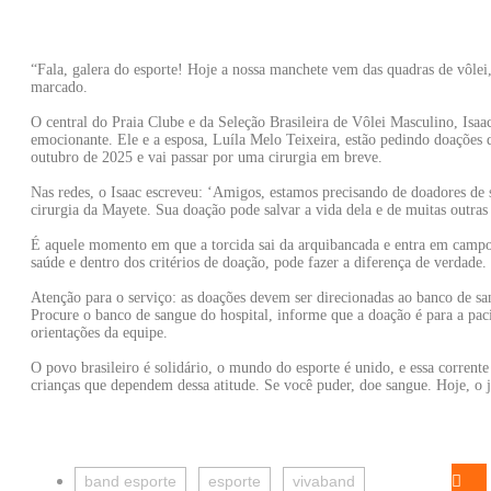
“Fala, galera do esporte! Hoje a nossa manchete vem das quadras de vôlei,
marcado.
O central do Praia Clube e da Seleção Brasileira de Vôlei Masculino, Isaac
emocionante. Ele e a esposa, Luíla Melo Teixeira, estão pedindo doações 
outubro de 2025 e vai passar por uma cirurgia em breve.
Nas redes, o Isaac escreveu: ‘Amigos, estamos precisando de doadores de 
cirurgia da Mayete. Sua doação pode salvar a vida dela e de muitas outras 
É aquele momento em que a torcida sai da arquibancada e entra em campo
saúde e dentro dos critérios de doação, pode fazer a diferença de verdade.
Atenção para o serviço: as doações devem ser direcionadas ao banco de s
Procure o banco de sangue do hospital, informe que a doação é para a paci
orientações da equipe.
O povo brasileiro é solidário, o mundo do esporte é unido, e essa corren
crianças que dependem dessa atitude. Se você puder, doe sangue. Hoje, o j
band esporte
esporte
vivaband