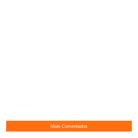
Globo pressiona autora de Vale Tudo para
mudanças no remake, diz colunista
21/05/2025
Mais Comentados