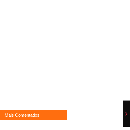
E ENCANTAM MOGI GUAÇU
n conta como foi pedida em
á interdição nesta segunda-feira em
bardi relata experiência
l com fã
Mais Comentados