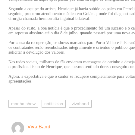
Segundo a equipe do artista, Henrique já havia subido ao palco em Petroli
seguinte, procurou atendimento médico em Goiânia, onde foi diagnosticad
cirurgia chamada herniorrafia inguinal bilateral.
Apesar do susto, a boa notícia é que o procedimento foi um sucesso e o ca
em repouso absoluto até o dia 8 de julho, quando passará por uma nova av
Por causa da recuperação, os shows marcados para Porto Velho e Ji-Paran
os contratantes serão reembolsados integralmente e orientou o público que
solicitar a devolução dos valores.
Nas redes sociais, milhares de fãs enviaram mensagens de carinho e desej
o profissionalismo de Henrique, que mesmo sentindo dores conseguiu cum
Agora, a expectativa é que o cantor se recupere completamente para voltar
apresentações.
manha show
notititicias
vivaband
Viva Band