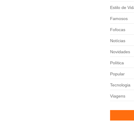
Estilo de Vid
Famosos
Fofocas
Notícias
Novidades
andês atualizou os fãs sobre...
Política
Popular
rasil
Tecnologia
 A CBF confirmou que, a...
Viagens
 a melhor foi o...