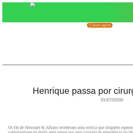
Ouvir agora
Henrique passa por cirur
01/07/2026
/
Os fãs de Henrique & Juliano receberam uma notícia que ninguém esperav
compromissos da dupla após passar por uma cirurgia de emergência no ú