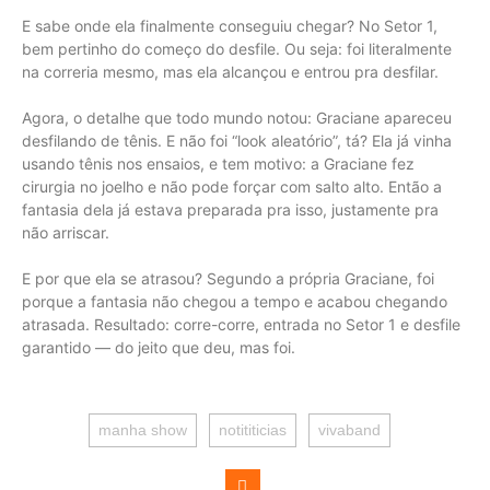
E sabe onde ela finalmente conseguiu chegar? No Setor 1,
bem pertinho do começo do desfile. Ou seja: foi literalmente
na correria mesmo, mas ela alcançou e entrou pra desfilar.
Agora, o detalhe que todo mundo notou: Graciane apareceu
desfilando de tênis. E não foi “look aleatório”, tá? Ela já vinha
usando tênis nos ensaios, e tem motivo: a Graciane fez
cirurgia no joelho e não pode forçar com salto alto. Então a
fantasia dela já estava preparada pra isso, justamente pra
não arriscar.
E por que ela se atrasou? Segundo a própria Graciane, foi
porque a fantasia não chegou a tempo e acabou chegando
atrasada. Resultado: corre-corre, entrada no Setor 1 e desfile
garantido — do jeito que deu, mas foi.
manha show
notititicias
vivaband