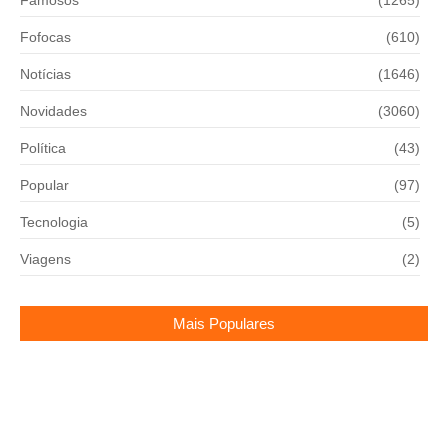
Famosos
(1265)
Fofocas
(610)
Notícias
(1646)
Novidades
(3060)
Política
(43)
Popular
(97)
Tecnologia
(5)
Viagens
(2)
Mais Populares
Aniversário de Simaria tem climão, presente caro e
fala do filho que viralizou