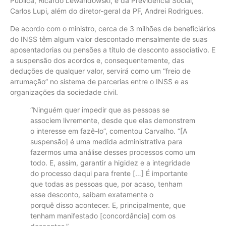
Pública, Ricardo Lewandowski, e da Previdência Social,
Carlos Lupi, além do diretor-geral da PF, Andrei Rodrigues.
De acordo com o ministro, cerca de 3 milhões de beneficiários
do INSS têm algum valor descontado mensalmente de suas
aposentadorias ou pensões a título de desconto associativo. E
a suspensão dos acordos e, consequentemente, das
deduções de qualquer valor, servirá como um “freio de
arrumação” no sistema de parcerias entre o INSS e as
organizações da sociedade civil.
“Ninguém quer impedir que as pessoas se
associem livremente, desde que elas demonstrem
o interesse em fazê-lo”, comentou Carvalho. “[A
suspensão] é uma medida administrativa para
fazermos uma análise desses processos como um
todo. E, assim, garantir a higidez e a integridade
do processo daqui para frente […] É importante
que todas as pessoas que, por acaso, tenham
esse desconto, saibam exatamente o
porquê disso acontecer. E, principalmente, que
tenham manifestado [concordância] com os