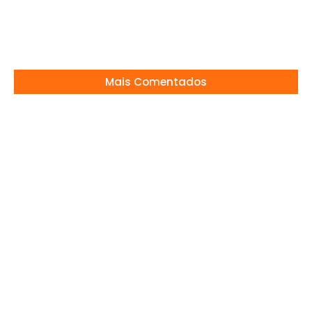
prepare
23/09/2025
Mais Comentados
Belo e Gracyanne Barbosa voltam a morar
juntos
19/06/2024
Gusttavo Lima cancela show e explica
motivo nas redes
29/06/2026
Mãe de Davi Brito descobre casamento