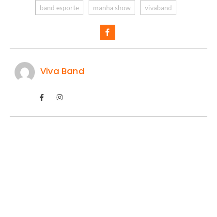
band esporte
manha show
vivaband
Viva Band
McGregor confirma retorno ao UFC
06/08/2026
/
Conor McGregor está mais perto de voltar ao octógono. O astro
irlandês atualizou os fãs sobre...