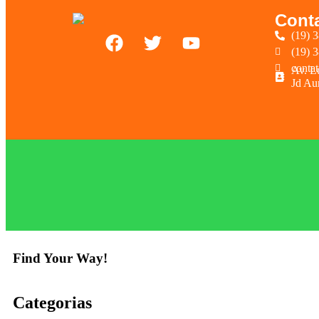
Cont
(19) 
(19) 
conta
Av. L
Jd Au
Find Your Way!
Categorias