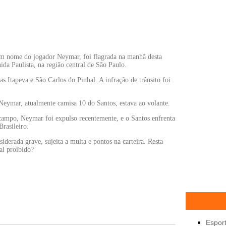
em nome do jogador Neymar, foi flagrada na manhã desta
ida Paulista, na região central de São Paulo.
s Itapeva e São Carlos do Pinhal. A infração de trânsito foi
 Neymar, atualmente camisa 10 do Santos, estava ao volante.
campo, Neymar foi expulso recentemente, e o Santos enfrenta
rasileiro.
iderada grave, sujeita a multa e pontos na carteira. Resta
al proibido?
Espor