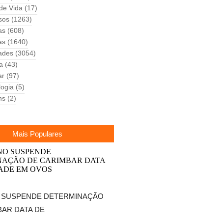
 de Vida
(17)
sos
(1263)
as
(608)
as
(1640)
ades
(3054)
ca
(43)
ar
(97)
logia
(5)
ns
(2)
Mais Populares
 SUSPENDE DETERMINAÇÃO
BAR DATA DE