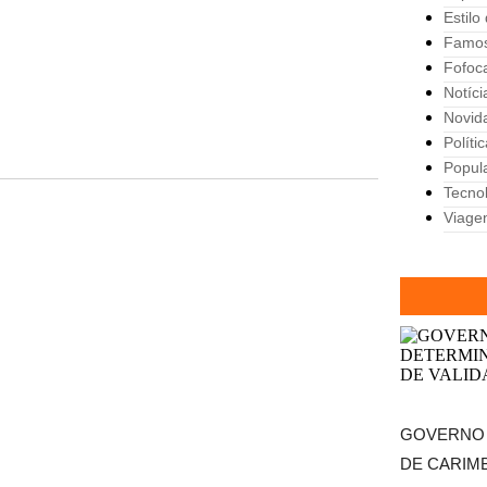
Estilo
Famo
Fofoc
Notíci
Novid
Políti
Popul
Tecno
Viage
GOVERNO
DE CARIM