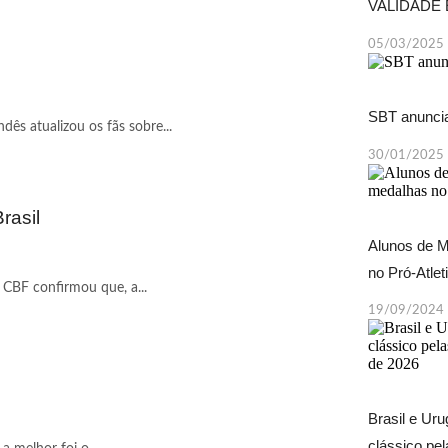
VALIDADE
05/03/2025
SBT anuncia
ês atualizou os fãs sobre...
30/01/2025
rasil
Alunos de M
no Pró-Atle
 CBF confirmou que, a...
19/09/2024
Brasil e Ur
clássico pe