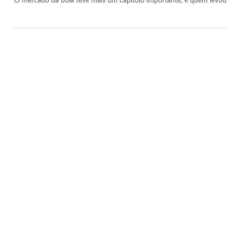
O mercado da bola teve mais um capítulo importante, e quem levou a