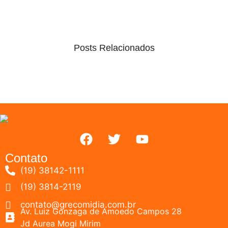
Posts Relacionados
Contato
(19) 38142-1111
(19) 3814-2119
contato@grecomidia.com.br
Av. Luiz Gonzaga de Amoedo Campos 28
Jd Aurea Mogi Mirim