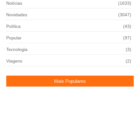
Notícias
(1633)
Novidades
(3047)
Política
(43)
Popular
(97)
Tecnologia
(3)
Viagens
(2)
Mais Populares
A Copa São Paulo de Futebol Júnior 2025 já teve
seus grupos e sedes definidos
27/11/2024