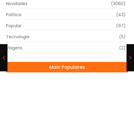
Novidades
(3060)
Política
(43)
Popular
(97)
Tecnologia
(5)
Viagens
(2)
Mais Populares
4º Cine Guaçu celebra diversidade e
produção do cinema independente
19/06/2026