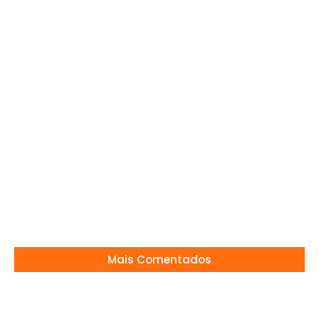
Festa em louvor a São José terá 10 dias de
celebração religiosa
12/03/2024
Memória: Italianos em Mogi Mirim
27/02/2024
Climão no BBB 26: Ana Paula recebe notícia
devastadora ao vivo
20/04/2026
Mais Comentados