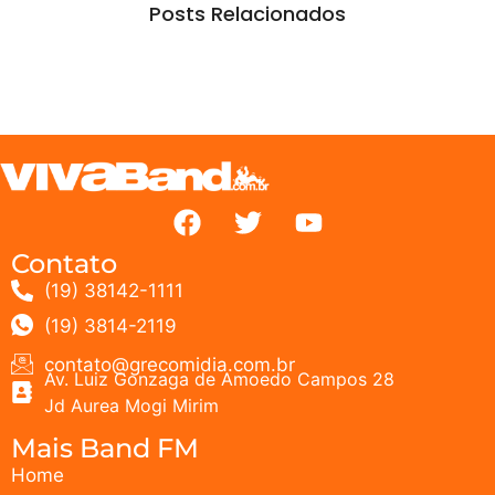
Posts Relacionados
Contato
(19) 38142-1111
(19) 3814-2119
contato@grecomidia.com.br
Av. Luiz Gonzaga de Amoedo Campos 28
Jd Aurea Mogi Mirim
Mais Band FM
Home