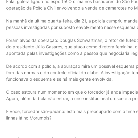
Fala, galera ligada no esporte! O clima nos bastidores do São P
operação da Polícia Civil envolvendo a venda de camarotes no M
Na manhã da última quarta-feira, dia 21, a polícia cumpriu mand
pessoas investigadas por suposto envolvimento nesse esquema d
Foram alvos da operação: Douglas Schwartman, diretor de futeb
do presidente Júlio Casares, que atuou como diretora feminina, cu
apontada pelas investigações como a pessoa que negociaria ile
De acordo com a polícia, a apuração mira um possível esquema p
fora das normas e do controle oficial do clube. A investigação t
funcionava o esquema e se há mais gente envolvida.
O caso estoura num momento em que o torcedor já anda impaci
Agora, além da bola não entrar, a crise institucional cresce e a p
E você, torcedor são-paulino: está mais preocupado com o time
linhas lá no Morumbis?