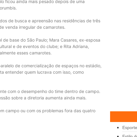
aulo ficou ainda mais pesado depois de uma
orumbis.
ados de busca e apreensão nas residências de três
e venda irregular de camarotes.
ol de base do São Paulo; Mara Casares, ex-esposa
ltural e de eventos do clube; e Rita Adriana,
galmente esses camarotes.
aralelo de comercialização de espaços no estádio,
enta entender quem lucrava com isso, como
ente com o desempenho do time dentro de campo.
ressão sobre a diretoria aumenta ainda mais.
 em campo ou com os problemas fora das quatro
Esport
Estilo 