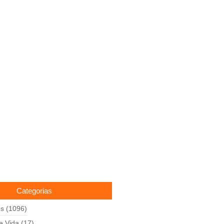
Categorias
es
(1096)
de Vida
(17)