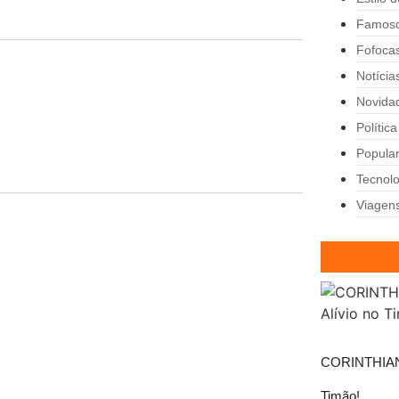
Famos
Fofoca
Notícia
Novida
Política
Popula
Tecnolo
Viagen
CORINTHIANS:
Timão!