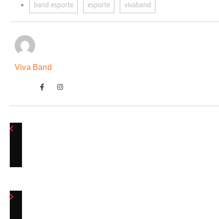
band esporte
esporte
vivaband
Viva Band