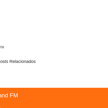
ate
osts Relacionados
and FM