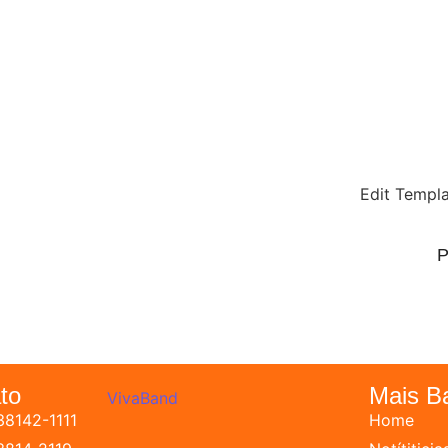
Edit Templ
P
to
Mais B
38142-1111
Home