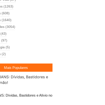
os
(1263)
s
(608)
s
(1640)
des
(3054)
(43)
r
(97)
gia
(5)
s
(2)
Mais Populares
 Dívidas, Bastidores e Alívio no