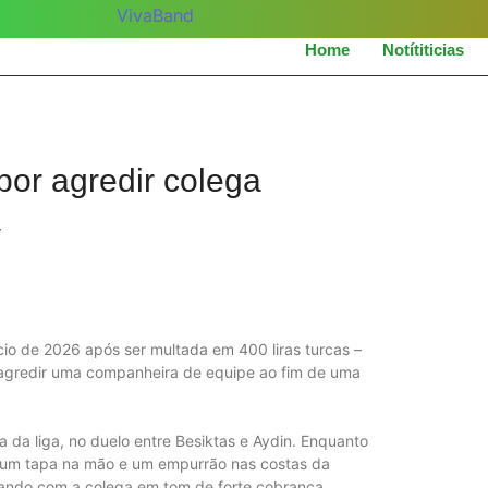
Home
Notítiticias
por agredir colega
/
nício de 2026 após ser multada em 400 liras turcas –
r agredir uma companheira de equipe ao fim de uma
da liga, no duelo entre Besiktas e Aydin. Enquanto
u um tapa na mão e um empurrão nas costas da
lando com a colega em tom de forte cobrança.