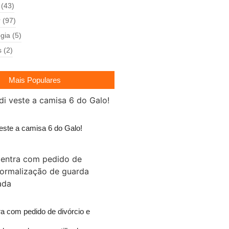
(43)
r
(97)
gia
(5)
s
(2)
Mais Populares
este a camisa 6 do Galo!
ra com pedido de divórcio e