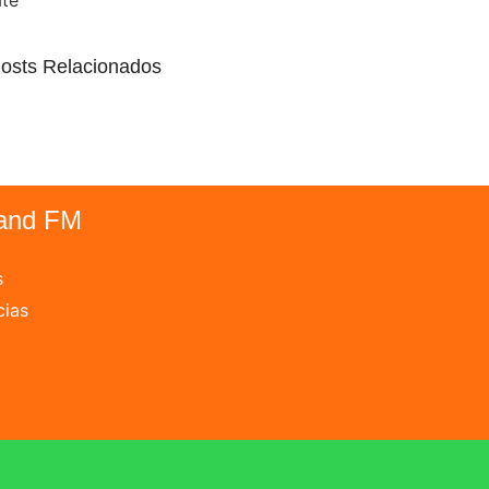
ate
osts Relacionados
and FM
s
cias