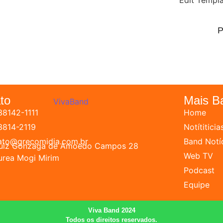
Edit Templ
P
to
Mais B
38142-1111
Home
 3814-2119
Notítiticia
ato@grecomidia.com.br
Band Notí
Luiz Gonzaga de Amoedo Campos 28
Web TV
urea Mogi Mirim
Podcast
Equipe
Viva Band 2024
Todos os direitos reservados.