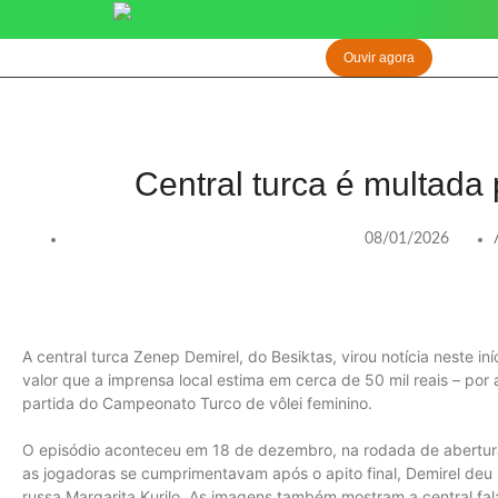
Ouvir agora
Central turca é multada 
08/01/2026
A central turca Zenep Demirel, do Besiktas, virou notícia neste i
valor que a imprensa local estima em cerca de 50 mil reais – po
partida do Campeonato Turco de vôlei feminino.
O episódio aconteceu em 18 de dezembro, na rodada de abertura 
as jogadoras se cumprimentavam após o apito final, Demirel de
russa Margarita Kurilo. As imagens também mostram a central fa