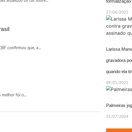
formalização
s atualizou os fãs sobre...
27/06/2025
asil
CBF confirmou que, a...
Larissa Manoe
gravadora por
quando ela ti
09/01/2025
melhor foi o...
Palmeiras jo
31/07/2024