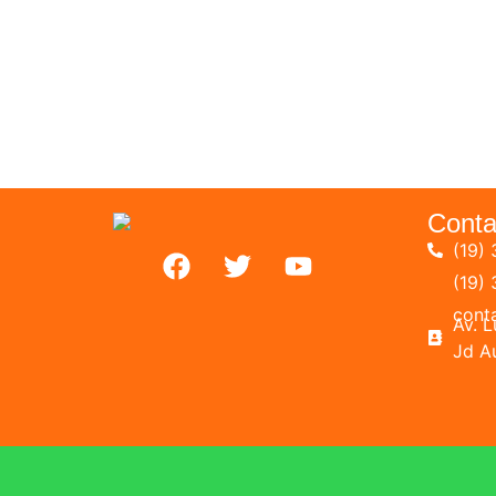
Conta
(19) 
(19)
cont
Av. 
Jd A