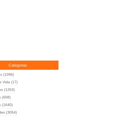
Categorias
es
(1096)
de Vida
(17)
os
(1263)
s
(608)
s
(1640)
des
(3054)