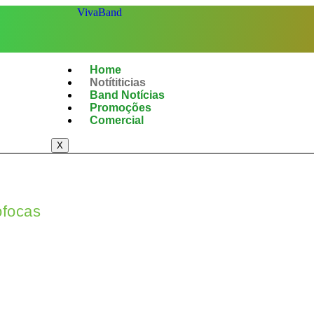
Home
Notítiticias
Band Notícias
Promoções
Comercial
X
ofocas
e golpe com IA