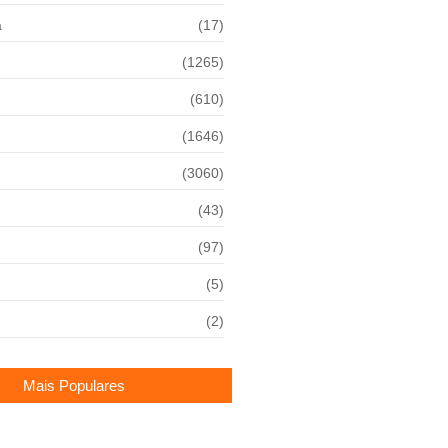
a
(17)
(1265)
(610)
(1646)
(3060)
(43)
(97)
(5)
(2)
Mais Populares