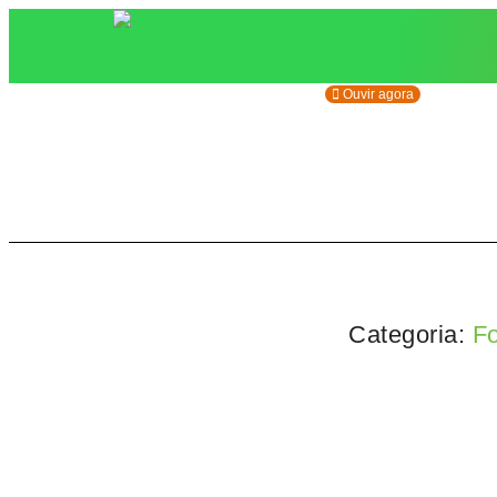
Ouvir agora
Categoria:
F
Famosos
,
Fofocas
,
Notícias
,
Novidades
Flávia Alessandra e Otaviano alertam sobr