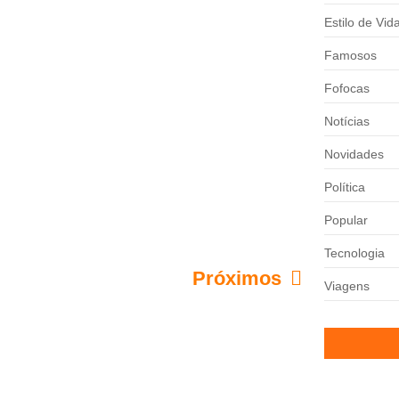
Estilo de Vid
artilhar uma das notícias mais especiais de sua
Famosos
o, Bruno Monteiro, ela revelou que está esperando
Fofocas
Notícias
m asilo e discussão repercute na
Novidades
Política
s sociais nos últimos dias. O cantor criticou
Popular
 que ganhou fama pela grande semelhança física
Tecnologia
Próximos
Viagens