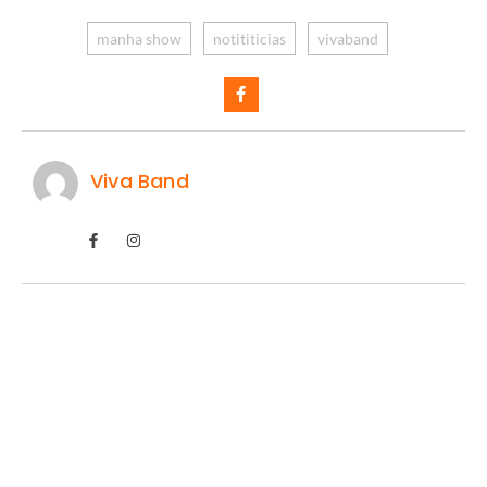
manha show
notititicias
vivaband
Viva Band
River leva Almada e frustra o Flamengo
06/08/2026
/
O mercado da bola teve mais um capítulo importante, e quem
levou a melhor foi o...