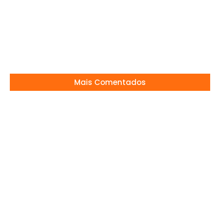
NOVO CAPS INFANTO JUVENIL TRAZ MAIS
ACOLHIMENTO EM MOGI MIRIM
16/04/2026
Mais Comentados
PAULA FERNANDES BRILHA E BASTIDORES VIRAM
ASSUNTO
17/04/2026
Olha ela CAMPEÃ!
22/04/2026