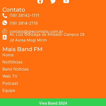
Contato
(19) 38142-1111
(19) 3814-2119
contato@grecomidia.com.br
Av. Luiz Gonzaga de Amoedo Campos 28
Jd Aurea Mogi Mirim
Mais Band FM
Home
Notítiticias
Band Notícias
Web TV
Podcast
Equipe
Viva Band 2024