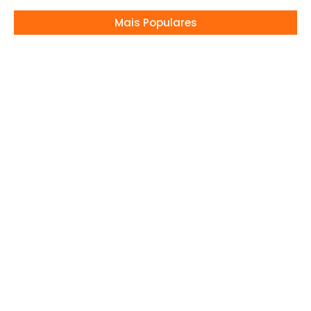
Mais Populares
Rumo à Copa 2026: Todos os Jogos da
Semana
26/03/2026
Maisa Silva revela o que não aceita em um
namoro
06/08/2026
Palmeiras tem baixas para decisão com o
Fortaleza
05/08/2026