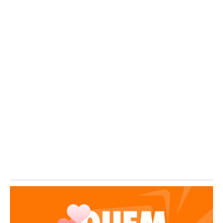
Mogi Guaçu recebe neste sábado uma edição especial da FeirArte
Itinerante em comemoração ao Dia dos...
Mogi Mirim amplia geração de empregos
07/08/2026
/
Mogi Mirim registrou um resultado positivo no mercado de
trabalho. De acordo com dados divulgados pelo...
Maisa Silva revela o que não aceita em um
namoro
06/08/2026
/
Maisa Silva voltou a movimentar as redes sociais, desta vez por
causa de uma brincadeira que...