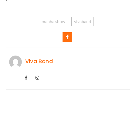
manha show
vivaband
Viva Band
FeirArte celebra o Dia dos Pais em Mogi
Guaçu
07/08/2026
/