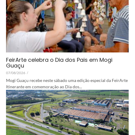
FeirArte celebra o Dia dos Pais em Mogi
Guaçu
07/08/2026
/
Mogi Guaçu recebe neste sábado uma edição especial da FeirArte
Itinerante em comemoração ao Dia dos...