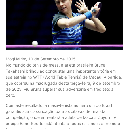
Mogi Mirim, 10 de Setembro de 2025.
No mundo do tênis de mesa, a atleta brasileira Bruna
Takahashi brilhou ao conquistar uma importante vitória em
sua estreia no WTT (World Table Tennis) de Macau. A partida,
que ocorreu na madrugada desta terça-feira, 9 de setembro
de 2025, viu Bruna superar sua adversária em três sets a
zero.
Com este resultado, a mesa-tenista número um do Brasil
garantiu sua classificação para as oitavas de final da
competição, onde enfrentará a atleta de Macau, Zuyulin. A
equipe Band Sports está atenta a todos os lances e promete