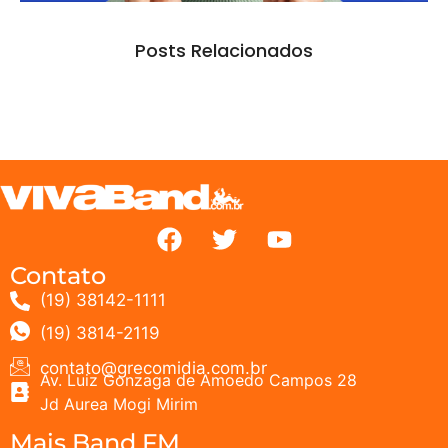
Posts Relacionados
Contato
(19) 38142-1111
(19) 3814-2119
contato@grecomidia.com.br
Av. Luiz Gonzaga de Amoedo Campos 28
Jd Aurea Mogi Mirim
Mais Band FM