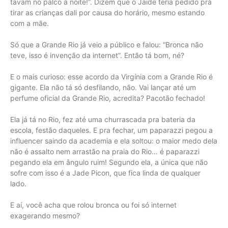
tavam no palco à noite!”. Dizem que o Jaide teria pedido pra
tirar as crianças dali por causa do horário, mesmo estando
com a mãe.
Só que a Grande Rio já veio a público e falou: “Bronca não
teve, isso é invenção da internet”. Então tá bom, né?
E o mais curioso: esse acordo da Virgínia com a Grande Rio é
gigante. Ela não tá só desfilando, não. Vai lançar até um
perfume oficial da Grande Rio, acredita? Pacotão fechado!
Ela já tá no Rio, fez até uma churrascada pra bateria da
escola, festão daqueles. E pra fechar, um paparazzi pegou a
influencer saindo da academia e ela soltou: o maior medo dela
não é assalto nem arrastão na praia do Rio… é paparazzi
pegando ela em ângulo ruim! Segundo ela, a única que não
sofre com isso é a Jade Picon, que fica linda de qualquer
lado.
E aí, você acha que rolou bronca ou foi só internet
exagerando mesmo?