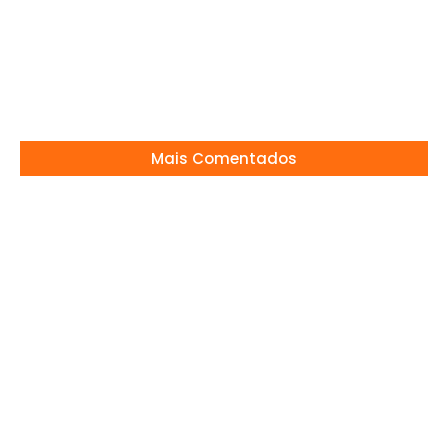
Marina Sena e Juliano Floss assumem
namoro
04/07/2024
Mais Comentados
“Apaixonada por Você?” Wanessa e Dado
podem estar juntos novamente; entenda
02/05/2024
Climão entre Xuxa e Andréa Sorvetão
24/07/2026