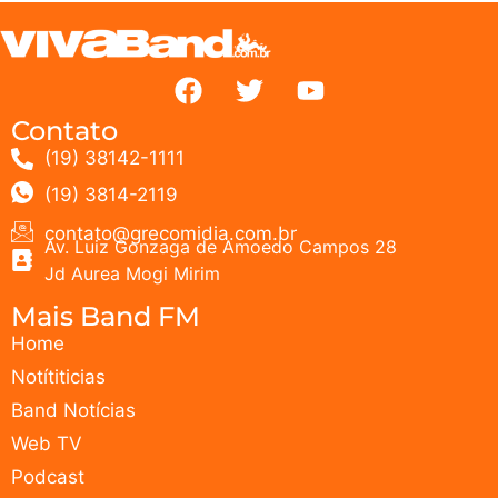
Contato
(19) 38142-1111
(19) 3814-2119
contato@grecomidia.com.br
Av. Luiz Gonzaga de Amoedo Campos 28
Jd Aurea Mogi Mirim
Mais Band FM
Home
Notítiticias
Band Notícias
Web TV
Podcast