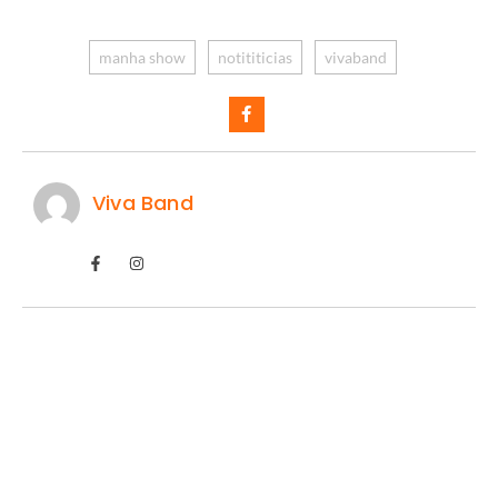
manha show
notititicias
vivaband
Viva Band
McGregor confirma retorno ao UFC
06/08/2026
/
Conor McGregor está mais perto de voltar ao octógono. O astro