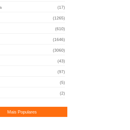
a
(17)
(1265)
(610)
(1646)
(3060)
(43)
(97)
(5)
(2)
Mais Populares