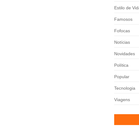
Estilo de Vid
Famosos
Fofocas
Notícias
a atenção dos torcedores ao simular...
Novidades
Política
Popular
l aumentou a pressão sobre...
Tecnologia
Viagens
e Itinerante em comemoração ao Dia dos...