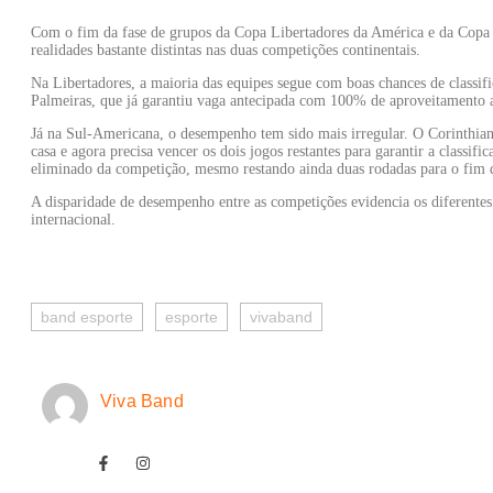
Com o fim da fase de grupos da Copa Libertadores da América e da Copa 
realidades bastante distintas nas duas competições continentais.
Na Libertadores, a maioria das equipes segue com boas chances de classifi
Palmeiras, que já garantiu vaga antecipada com 100% de aproveitamento
Já na Sul-Americana, o desempenho tem sido mais irregular. O Corinthia
casa e agora precisa vencer os dois jogos restantes para garantir a classifi
eliminado da competição, mesmo restando ainda duas rodadas para o fim d
A disparidade de desempenho entre as competições evidencia os diferentes
internacional.
band esporte
esporte
vivaband
Viva Band