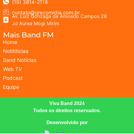
(19) 3814-2119
contato@grecomidia.com.br
Av. Luiz Gonzaga de Amoedo Campos 28
Jd Aurea Mogi Mirim
Mais Band FM
Home
Notítiticias
Band Notícias
Web TV
Podcast
Equipe
Viva Band 2024
Todos os direitos reservados.
Desenvolvido por