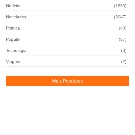
Notícias
(1633)
Novidades
(3047)
Política
(43)
Popular
(97)
Tecnologia
(3)
Viagens
(2)
Mais Populares
NEYMAR FORA DA SELEÇÃO! Ancelotti dá
VERBA na Copa?
17/03/2026