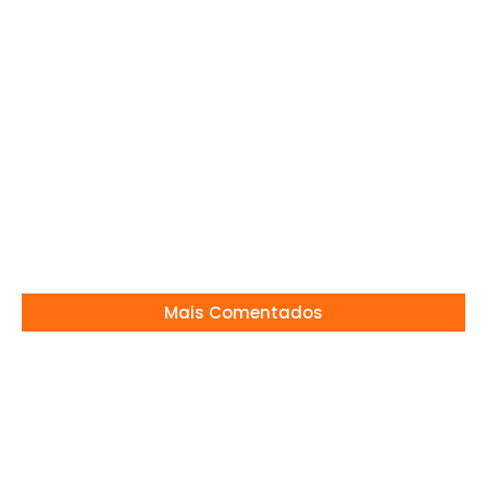
Dra. Lúcia defende construção de hospital
municipal
11/09/2024
Xuxa é a mais nova contratada da Globo
04/09/2024
Mais Comentados
Tony Ramos emociona web com cena
impactante
24/07/2026