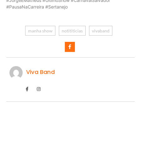
#JorgeEMatheus #UltimoShow #CarnavalSalvador
#PausaNaCarreira #Sertanejo
manha show
notititicias
vivaband
Viva Band