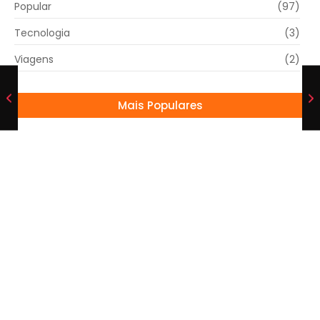
Popular
(97)
Tecnologia
(3)
Viagens
(2)
Mais Populares
Após entrevista, Marcelo Novaes confirma
término de relacionamento de três anos
17/04/2025
PSOL de Mogi Mirim anuncia apoio à
reeleição de Paulo Silva
05/08/2024