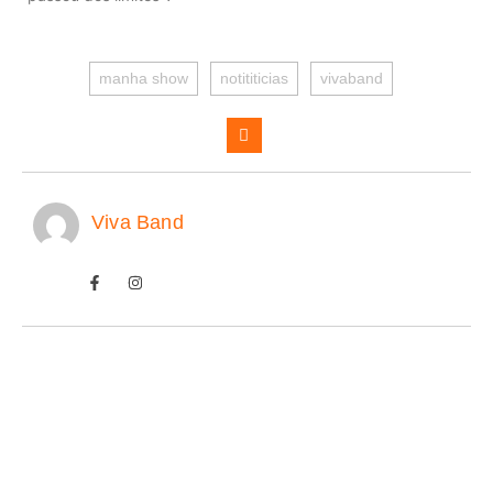
manha show
notititicias
vivaband
Viva Band