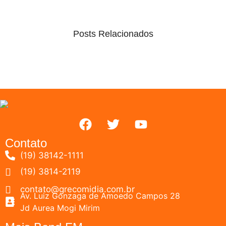
Posts Relacionados
Contato
(19) 38142-1111
(19) 3814-2119
contato@grecomidia.com.br
Av. Luiz Gonzaga de Amoedo Campos 28
Jd Aurea Mogi Mirim