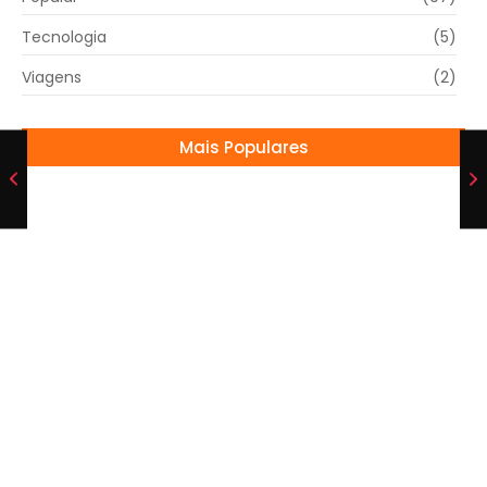
Tecnologia
(5)
Viagens
(2)
Mais Populares
Flamengo e Corinthians jogam hoje
02/10/2024
David Ancelotti Impressionado com o Futebol
Brasileiro Após Chegada ao Botafogo
16/07/2025