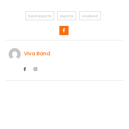
band esporte
esporte
vivaband
Viva Band
River leva Almada e frustra o Flamengo
06/08/2026
/
O mercado da bola teve mais um capítulo importante, e quem