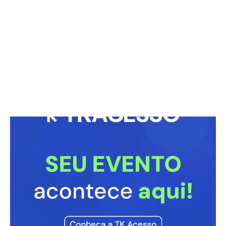
Vini Jr. derrota influenciador na Justiça e
derruba instagram
27/07/2026