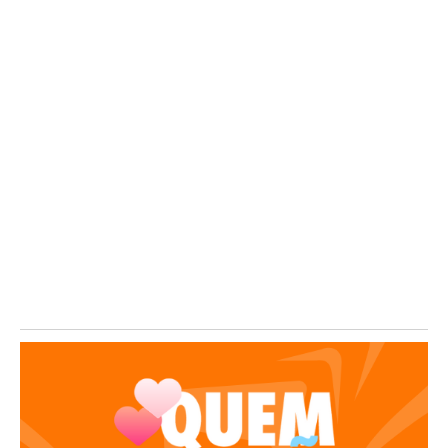
levou a melhor foi o...
Mogi Mirim recebe encontro nacional de
educação
06/08/2026
/
Mogi Mirim será palco de um dos principais encontros voltados à
inovação na educação do país....
Agro Mogi 2026 bate recorde de público
06/08/2026
/
A Agro Mogi 2026 entrou para a história. Pela primeira vez
realizada em dois dias, a...